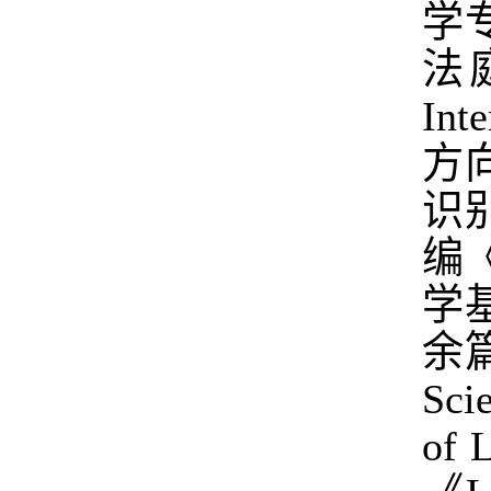
学
法庭
Int
方
识
编《
学
余篇
Sci
of 