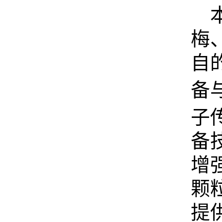
梅
自
备
子
备
增
颗
提