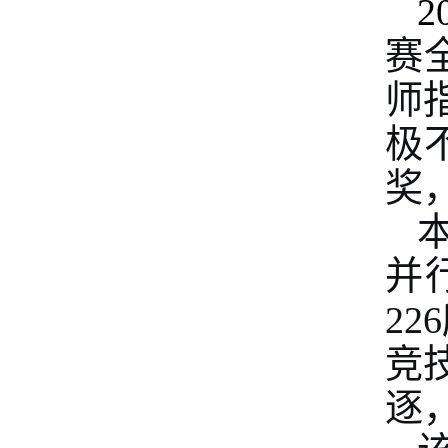
2
赛
师
极
奖
并
22
竞
逐