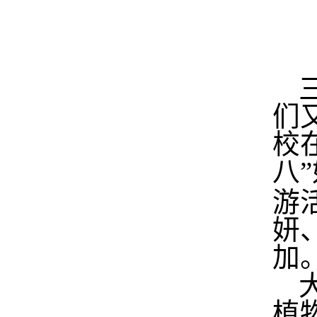
们
校
八
游
妍
加
植