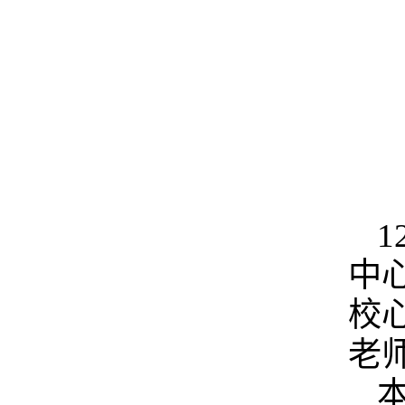
中
校
老