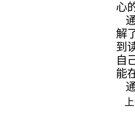
心
解
到
自
能
上